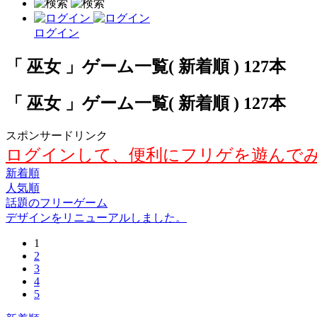
ログイン
「 巫女 」ゲーム一覧( 新着順 ) 127本
「 巫女 」ゲーム一覧( 新着順 ) 127本
スポンサードリンク
ログインして、便利にフリゲを遊んで
新着順
人気順
話題のフリーゲーム
デザインをリニューアルしました。
1
2
3
4
5