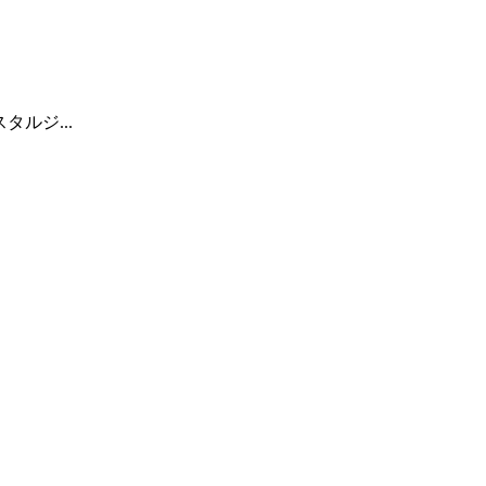
ルジ...