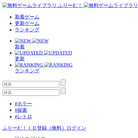
新着ゲーム
更新ゲーム
ランキング
新着
更新
ランキング
#ホラー
#探索
#レトロ
ふりーむ！ＩＤ登録（無料）
ログイン