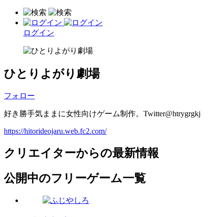
ログイン
ひとりよがり劇場
フォロー
好き勝手気ままに女性向けゲーム制作。Twitter@htrygrgkj
https://hitorideojaru.web.fc2.com/
クリエイターからの最新情報
公開中のフリーゲーム一覧