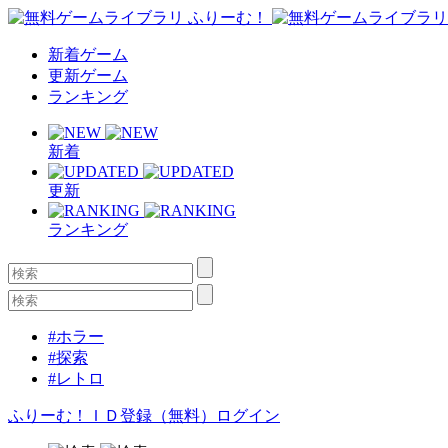
新着ゲーム
更新ゲーム
ランキング
新着
更新
ランキング
#ホラー
#探索
#レトロ
ふりーむ！ＩＤ登録（無料）
ログイン