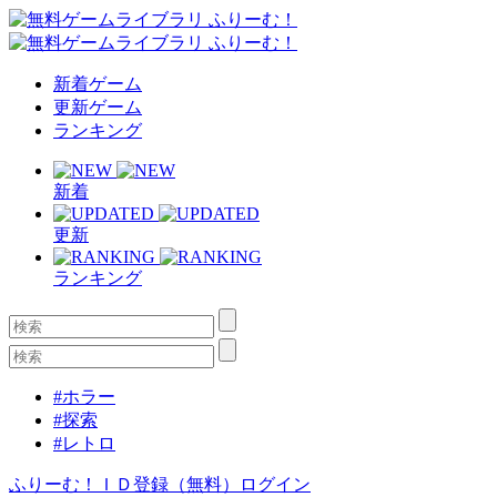
新着ゲーム
更新ゲーム
ランキング
新着
更新
ランキング
#ホラー
#探索
#レトロ
ふりーむ！ＩＤ登録（無料）
ログイン