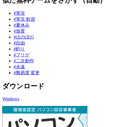
似た無料ゲームをさがす（自動）
#実況
#実況 歓迎
#夏休み
#放置
#ほのぼの
#自由
#釣り
#フリゲ
#二次創作
#永遠
#難易度 変更
ダウンロード
Windows