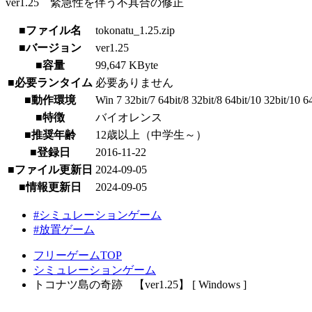
ver1.25 緊急性を伴う不具合の修正
■ファイル名
tokonatu_1.25.zip
■バージョン
ver1.25
■容量
99,647 KByte
■必要ランタイム
必要ありません
■動作環境
Win 7 32bit/7 64bit/8 32bit/8 64bit/10 32bit/10 6
■特徴
バイオレンス
■推奨年齢
12歳以上（中学生～）
■登録日
2016-11-22
■ファイル更新日
2024-09-05
■情報更新日
2024-09-05
#シミュレーションゲーム
#放置ゲーム
フリーゲームTOP
シミュレーションゲーム
トコナツ島の奇跡 【ver1.25】 [ Windows ]