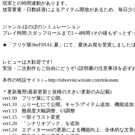
現実との時間連動があります。
放置要素・日数経過によるアイテム開放があるため、毎日少
ジャンル:ほのぼのシミュレーション
プレイ時間:スタッフロールまで2～4時間 (その後もずっとずっ
★「フリゲ展!theFINAL 夏」にて、夏休み賞を受賞しました
レビューは大歓迎です!
実況・二次創作もご自由にどうぞ! (説明書の注意事項を必ず
本作の特設サイト♪→http://ruborvini.wixsite.com/tokonatu
＊更新履歴(最新更新と規模の大きい更新のみ記載)
ver1.00 フリゲ展にて公開。
ver1.10 ふりーむにて公開。キャラ/アイテム追加、機能追加
ver1.13 難易度大幅調整、UI調整
ver1.15 一部イラスト変更
ver1.20 「シナリオブック」を追加
ver1.24 エディターverの更新による機能向上、全体的な文