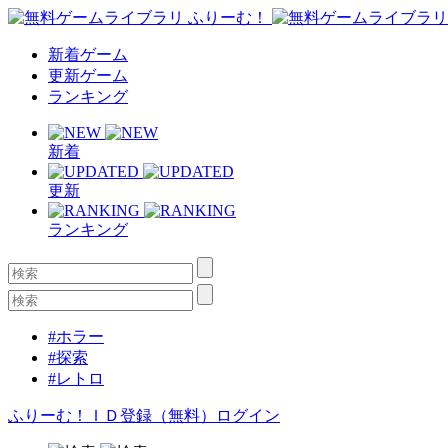
新着ゲーム
更新ゲーム
ランキング
新着
更新
ランキング
#ホラー
#探索
#レトロ
ふりーむ！ＩＤ登録（無料）
ログイン