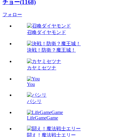
チョー(1168)
フォロー
召喚ダイヤモンド
決戦！防衛？魔王城！
カヤミセツナ
You
パシリ
LifeGameGame
闘え！魔法戦士エリー