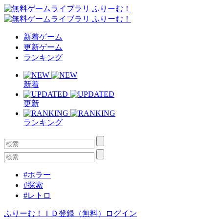
新着ゲーム
更新ゲーム
ランキング
新着
更新
ランキング
#ホラー
#探索
#レトロ
ふりーむ！ＩＤ登録（無料）
ログイン