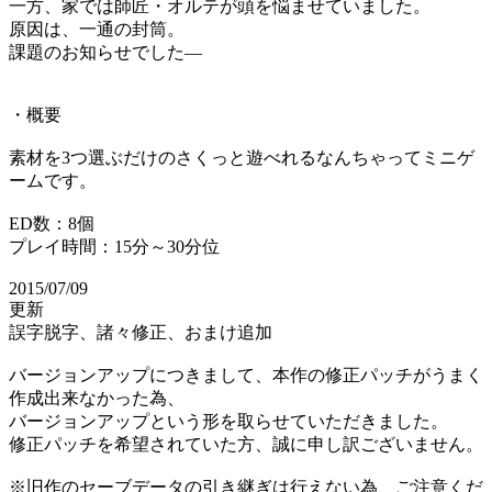
一方、家では師匠・オルテが頭を悩ませていました。
原因は、一通の封筒。
課題のお知らせでした―
・概要
素材を3つ選ぶだけのさくっと遊べれるなんちゃってミニゲ
ームです。
ED数：8個
プレイ時間：15分～30分位
2015/07/09
更新
誤字脱字、諸々修正、おまけ追加
バージョンアップにつきまして、本作の修正パッチがうまく
作成出来なかった為、
バージョンアップという形を取らせていただきました。
修正パッチを希望されていた方、誠に申し訳ございません。
※旧作のセーブデータの引き継ぎは行えない為、ご注意くだ