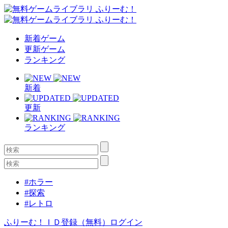
新着ゲーム
更新ゲーム
ランキング
新着
更新
ランキング
#ホラー
#探索
#レトロ
ふりーむ！ＩＤ登録（無料）
ログイン