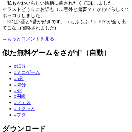
私もかわいらしい絵柄に癒されたくてDLしました。
イラストどうりにお話も（…意外と鬼畜？）かわいらしくて
ホッコリしました。
EDは3番と5番が好きです。（もふもふ！）ED1が全く出
てこな...(省略されました)
→もっとコメントを見る
似た無料ゲームをさがす（自動）
#15分
#ミニゲーム
#5分
#30分
#SF
#召喚
#フェス
#サクッと
#ブタ
ダウンロード