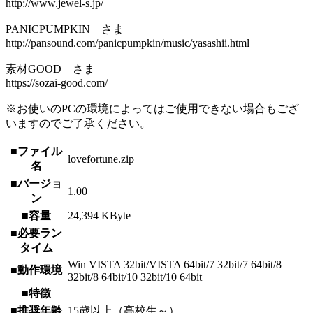
http://www.jewel-s.jp/
PANICPUMPKIN さま
http://pansound.com/panicpumpkin/music/yasashii.html
素材GOOD さま
https://sozai-good.com/
※お使いのPCの環境によってはご使用できない場合もござ
いますのでご了承ください。
■ファイル
lovefortune.zip
名
■バージョ
1.00
ン
■容量
24,394 KByte
■必要ラン
タイム
Win VISTA 32bit/VISTA 64bit/7 32bit/7 64bit/8
■動作環境
32bit/8 64bit/10 32bit/10 64bit
■特徴
■推奨年齢
15歳以上（高校生～）