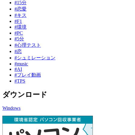
#15分
#恋愛
#キス
#F1
#環境
#PC
#5分
#心理テスト
#恋
#シュミレーション
#music
#AI
#プレイ動画
#TPS
ダウンロード
Windows