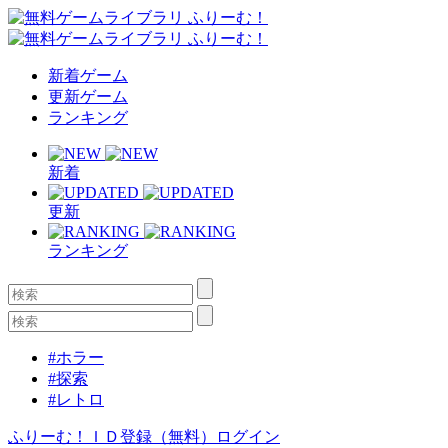
新着ゲーム
更新ゲーム
ランキング
新着
更新
ランキング
#ホラー
#探索
#レトロ
ふりーむ！ＩＤ登録（無料）
ログイン