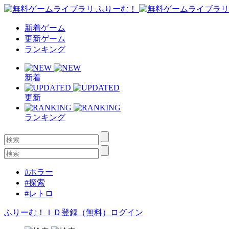
新着ゲーム
更新ゲーム
ランキング
新着
更新
ランキング
#ホラー
#探索
#レトロ
ふりーむ！ＩＤ登録（無料）
ログイン