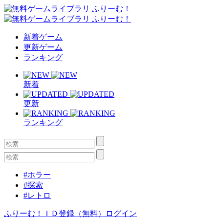
新着ゲーム
更新ゲーム
ランキング
新着
更新
ランキング
#ホラー
#探索
#レトロ
ふりーむ！ＩＤ登録（無料）
ログイン