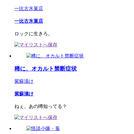
一比古氷菓店
一比古氷菓店
ロックに生きろ。
稀に、オカルト禁断症状
紫蘇漬け
紫蘇漬け
ねぇ、あの噂知ってる？