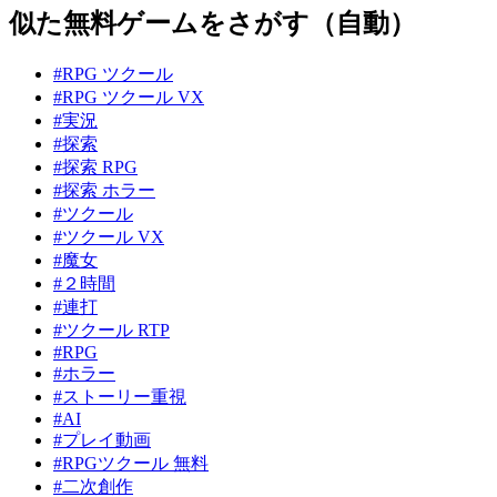
似た無料ゲームをさがす（自動）
#RPG ツクール
#RPG ツクール VX
#実況
#探索
#探索 RPG
#探索 ホラー
#ツクール
#ツクール VX
#魔女
#２時間
#連打
#ツクール RTP
#RPG
#ホラー
#ストーリー重視
#AI
#プレイ動画
#RPGツクール 無料
#二次創作