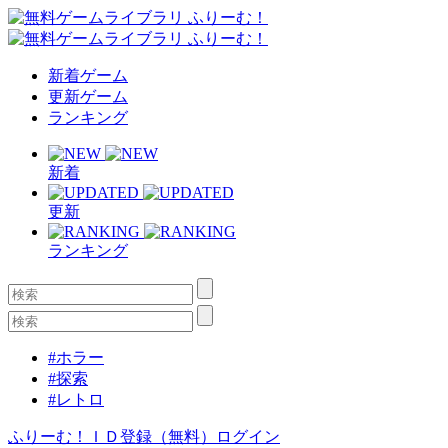
新着ゲーム
更新ゲーム
ランキング
新着
更新
ランキング
#ホラー
#探索
#レトロ
ふりーむ！ＩＤ登録（無料）
ログイン