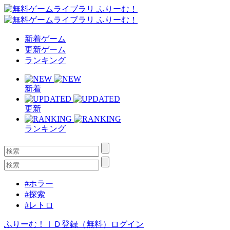
新着ゲーム
更新ゲーム
ランキング
新着
更新
ランキング
#ホラー
#探索
#レトロ
ふりーむ！ＩＤ登録（無料）
ログイン