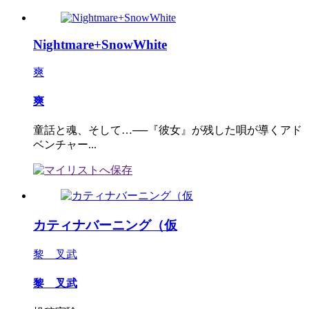
Nightmare+SnowWhite
爽
爽
童話と魂、そして…──『彼女』が残した唄が導くアド
ベンチャー...
カティナバーニング（仮
黎 叉武
黎 叉武