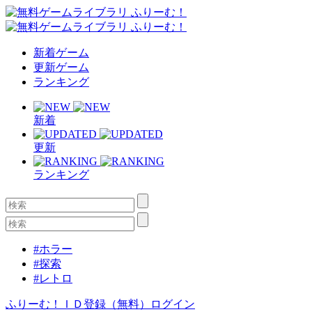
新着ゲーム
更新ゲーム
ランキング
新着
更新
ランキング
#ホラー
#探索
#レトロ
ふりーむ！ＩＤ登録（無料）
ログイン