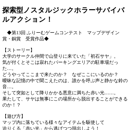
探索型ノスタルジックホラーサバイバ
ルアクション！
◆第13回 ふりーむゲームコンテスト マップデザイン
賞・銅賞 受賞作品◆
【ストーリー】
大学のサークル仲間で山登りに来ていた「初石サヤ」。
気が付くとそこは寂れたパーキングエリアの駐車場だっ
た…。
どうやってここまで来たのか？ なぜここにいるのか？
曖昧な記憶の中で聞こえたのは、誰かを呼ぶ声と静かな鈴の
音…。
そして突如として降りかかる悪意に満ちた赤い光……。
果たして、サヤは無事にこの場所から脱出することができる
のか！？
【遊び方】
マップ内に落ちている様々なアイテムを駆使して
迫りくる「赤い光」から逃げつつ脱出しよう！