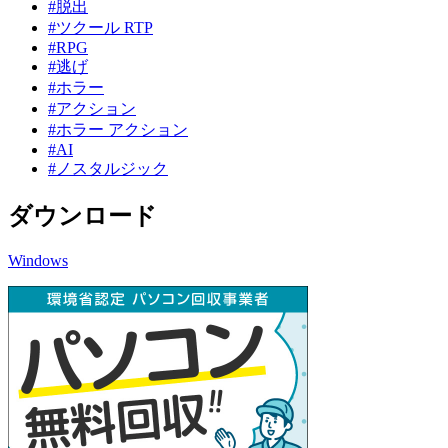
#脱出
#ツクール RTP
#RPG
#逃げ
#ホラー
#アクション
#ホラー アクション
#AI
#ノスタルジック
ダウンロード
Windows