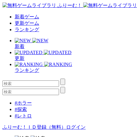
新着ゲーム
更新ゲーム
ランキング
新着
更新
ランキング
#ホラー
#探索
#レトロ
ふりーむ！ＩＤ登録（無料）
ログイン