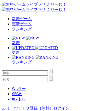
新着ゲーム
更新ゲーム
ランキング
新着
更新
ランキング
#ホラー
#探索
#レトロ
ふりーむ！ＩＤ登録（無料）
ログイン