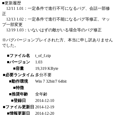
■更新履歴
12/11 1.01：一定条件で進行不可になるバグ、会話一部修
正
12/13 1.02：一定条件で進行不能になるバグ等修正、マッ
プ一部変更
12/19 1.03：いないはずの敵がいる場合等のバグ修正
※バグバージョンプレイされた方、本当に申し訳ありません
でした。
■ファイル名
t_of_f.zip
■バージョン
1.03
■容量
19,319 KByte
■必要ランタイム
多分不要
■動作環境
Win 7 32bit/7 64bit
■特徴
■推奨年齢
全年齢
■登録日
2014-12-10
■ファイル更新日
2014-12-19
■情報更新日
2014-12-20