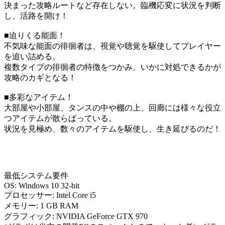
決まった攻略ルートなど存在しない。臨機応変に状況を判断
し、活路を開け！
■迫りくる能面！
不気味な能面の徘徊者は、視覚や聴覚を駆使してプレイヤー
を追い詰める。
複数タイプの徘徊者の特徴をつかみ、いかに対処できるかが
攻略のカギとなる！
■多彩なアイテム！
大部屋や小部屋、タンスの中や棚の上、回廊には様々な役立
つアイテムが散らばっている。
状況を見極め、数々のアイテムを駆使し、生き延びるのだ！
最低システム要件
OS: Windows 10 32-bit
プロセッサー: Intel Core i5
メモリー: 1 GB RAM
グラフィック: NVIDIA GeForce GTX 970