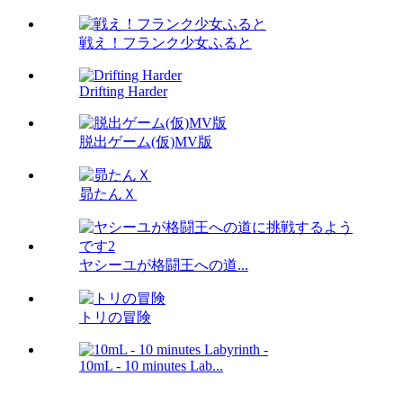
戦え！フランク少女ふると
Drifting Harder
脱出ゲーム(仮)MV版
昴たんＸ
ヤシーユが格闘王への道...
トリの冒険
10mL - 10 minutes Lab...