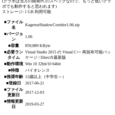
(グラボは当方の開発PCのスペックなので、もっと低いグラ
ボでも動作すると思われます)
ストレージ: 1 GB 利用可能
■ファイル
KagerouShadowCorridor1.06.zip
名
■バージョ
1.06
ン
■容量
859,889 KByte
■必要ラン
Visual Studio 2015 の Visual C++ 再頒布可能パッ
タイム
ケージ / DirectX最新版
■動作環境
Win 10 32bit/10 64bit
■特徴
バイオレンス
■推奨年齢
12歳以上（中学生～）
■登録日
2017-06-21
■ファイル
2017-12-03
更新日
■情報更新
2019-03-27
日