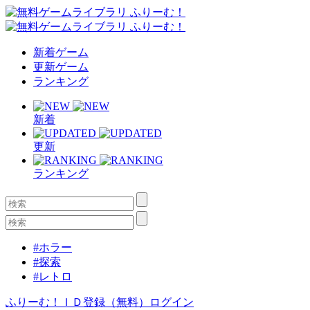
新着ゲーム
更新ゲーム
ランキング
新着
更新
ランキング
#ホラー
#探索
#レトロ
ふりーむ！ＩＤ登録（無料）
ログイン