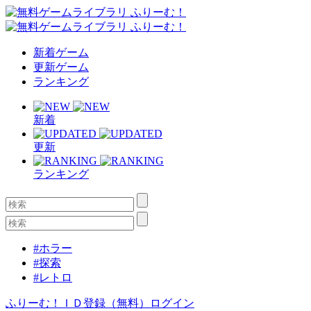
新着ゲーム
更新ゲーム
ランキング
新着
更新
ランキング
#ホラー
#探索
#レトロ
ふりーむ！ＩＤ登録（無料）
ログイン