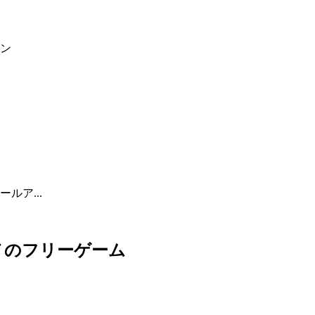
ン
ルア...
メのフリーゲーム