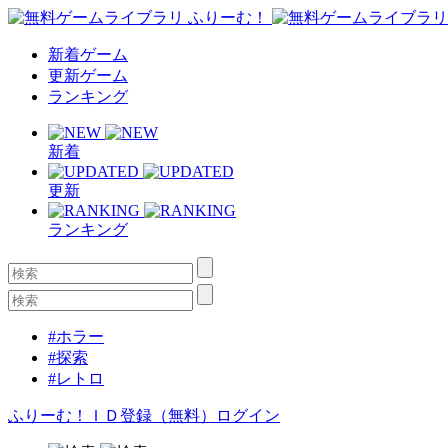
新着ゲーム
更新ゲーム
ランキング
新着
更新
ランキング
#ホラー
#探索
#レトロ
ふりーむ！ＩＤ登録（無料）
ログイン