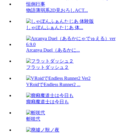
物語薄弱系2D見おろしACT...
しゃぼんふぁんたじあ 体...
Arcanya Duel（あるかに...
フラットダッシュ２
VRoidでEndless Runner2 ...
癇癪魔道士は今日も
斬咲弐