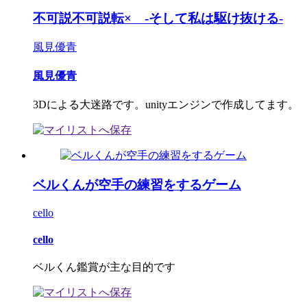
不可説不可説転× -そして私は駆け抜ける-
風見優青
風見優青
3Dによる大迷路です。unityエンジンで作成してます。
ベルくんが空手の練習をするゲーム
cello
cello
ベルくん鑑賞が主な目的です