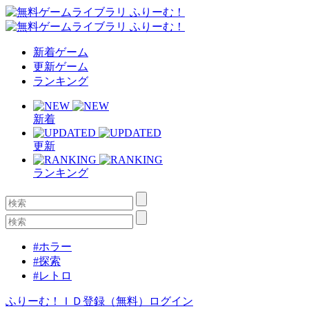
新着ゲーム
更新ゲーム
ランキング
新着
更新
ランキング
#ホラー
#探索
#レトロ
ふりーむ！ＩＤ登録（無料）
ログイン