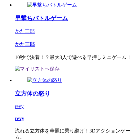
早撃ちバトルゲーム
かた三郎
かた三郎
10秒で決着！？最大3人で遊べる早押しミニゲーム！
立方体の怒り
revy
revy
流れる立方体を華麗に乗り継げ！3Dアクションゲー
ム。