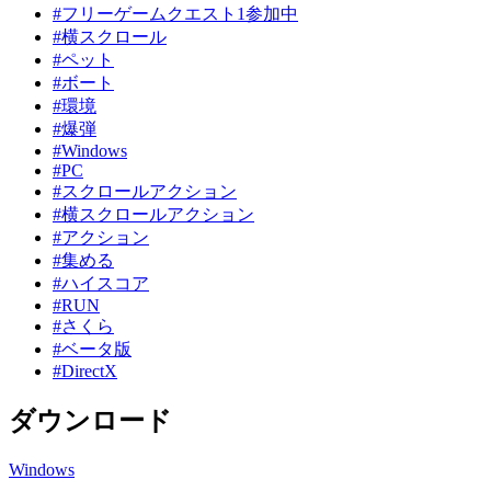
#フリーゲームクエスト1参加中
#横スクロール
#ペット
#ボート
#環境
#爆弾
#Windows
#PC
#スクロールアクション
#横スクロールアクション
#アクション
#集める
#ハイスコア
#RUN
#さくら
#ベータ版
#DirectX
ダウンロード
Windows