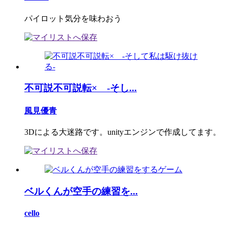
パイロット気分を味わおう
不可説不可説転× -そし...
風見優青
3Dによる大迷路です。unityエンジンで作成してます。
ベルくんが空手の練習を...
cello