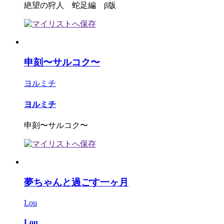
絶望の狩人 蛇足編 β版
申刻〜サルコク〜
ヨルミチ
ヨルミチ
申刻〜サルコク〜
夢ちゃんと過ごす一ヶ月
Lou
Lou