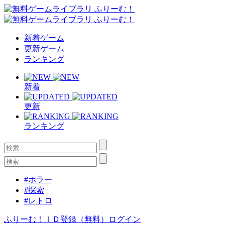
新着ゲーム
更新ゲーム
ランキング
新着
更新
ランキング
#ホラー
#探索
#レトロ
ふりーむ！ＩＤ登録（無料）
ログイン