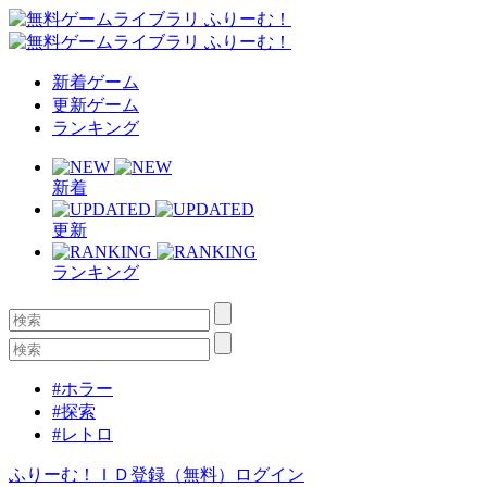
新着ゲーム
更新ゲーム
ランキング
新着
更新
ランキング
#ホラー
#探索
#レトロ
ふりーむ！ＩＤ登録（無料）
ログイン