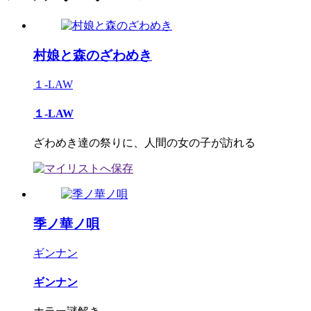
村娘と森のざわめき
１-LAW
１-LAW
ざわめき達の祭りに、人間の女の子が訪れる
季ノ華ノ唄
ギンナン
ギンナン