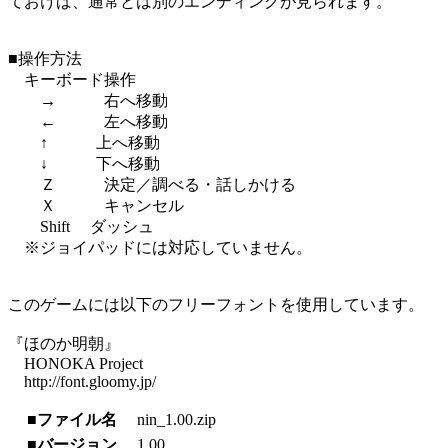
ておけば、通常とは別のエンディングが見られます。
■操作方法
キーボード操作
→ 右へ移動
← 左へ移動
↑ 上へ移動
↓ 下へ移動
Ｚ 決定／調べる・話しかける
Ｘ キャンセル
Shift ダッシュ
※ジョイパッドには対応していません。
このゲームには以下のフリーフォントを使用しています。
『ほのか明朝』
HONOKA Project
http://font.gloomy.jp/
■ファイル名
nin_1.00.zip
■バージョン
1.00