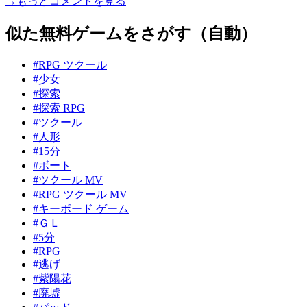
→もっとコメントを見る
似た無料ゲームをさがす（自動）
#RPG ツクール
#少女
#探索
#探索 RPG
#ツクール
#人形
#15分
#ボート
#ツクール MV
#RPG ツクール MV
#キーボード ゲーム
#ＧＬ
#5分
#RPG
#逃げ
#紫陽花
#廃墟