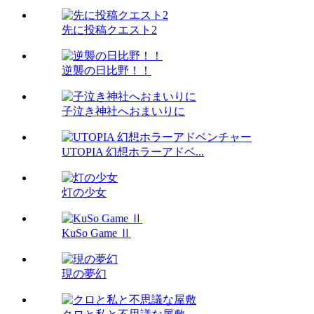
先に投稿クエスト2
逆襲の日比野！！
子泣き神社へおまいりに
UTOPIA 幻想ホラーアドベ...
灯の少女
KuSo Game Ⅱ
現の夢幻