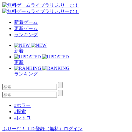
新着ゲーム
更新ゲーム
ランキング
新着
更新
ランキング
#ホラー
#探索
#レトロ
ふりーむ！ＩＤ登録（無料）
ログイン