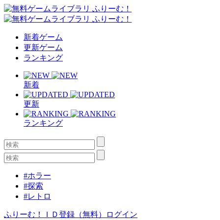
新着ゲーム
更新ゲーム
ランキング
新着
更新
ランキング
#ホラー
#探索
#レトロ
ふりーむ！ＩＤ登録（無料）
ログイン