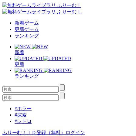
新着ゲーム
更新ゲーム
ランキング
新着
更新
ランキング
#ホラー
#探索
#レトロ
ふりーむ！ＩＤ登録（無料）
ログイン