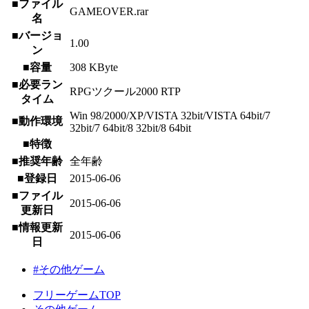
■ファイル
GAMEOVER.rar
名
■バージョ
1.00
ン
■容量
308 KByte
■必要ラン
RPGツクール2000 RTP
タイム
Win 98/2000/XP/VISTA 32bit/VISTA 64bit/7
■動作環境
32bit/7 64bit/8 32bit/8 64bit
■特徴
■推奨年齢
全年齢
■登録日
2015-06-06
■ファイル
2015-06-06
更新日
■情報更新
2015-06-06
日
#その他ゲーム
フリーゲームTOP