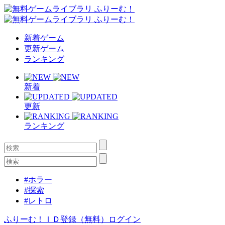
新着ゲーム
更新ゲーム
ランキング
新着
更新
ランキング
#ホラー
#探索
#レトロ
ふりーむ！ＩＤ登録（無料）
ログイン