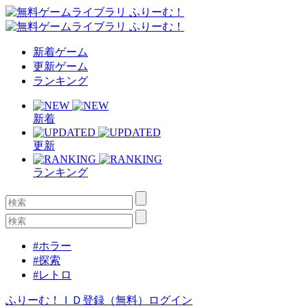
新着ゲーム
更新ゲーム
ランキング
新着
更新
ランキング
#ホラー
#探索
#レトロ
ふりーむ！ＩＤ登録（無料）
ログイン