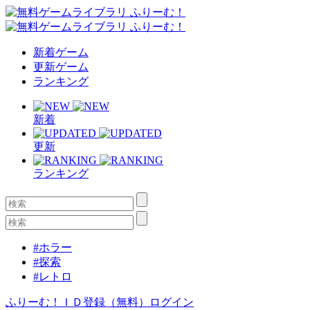
新着ゲーム
更新ゲーム
ランキング
新着
更新
ランキング
#ホラー
#探索
#レトロ
ふりーむ！ＩＤ登録（無料）
ログイン