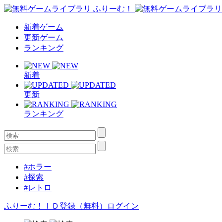
新着ゲーム
更新ゲーム
ランキング
新着
更新
ランキング
#ホラー
#探索
#レトロ
ふりーむ！ＩＤ登録（無料）
ログイン