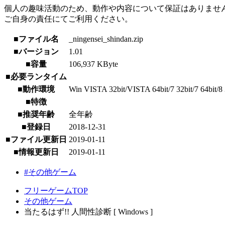
個人の趣味活動のため、動作や内容について保証はありませ
ご自身の責任にてご利用ください。
■ファイル名
_ningensei_shindan.zip
■バージョン
1.01
■容量
106,937 KByte
■必要ランタイム
■動作環境
Win VISTA 32bit/VISTA 64bit/7 32bit/7 64bit/8 3
■特徴
■推奨年齢
全年齢
■登録日
2018-12-31
■ファイル更新日
2019-01-11
■情報更新日
2019-01-11
#その他ゲーム
フリーゲームTOP
その他ゲーム
当たるはず!! 人間性診断 [ Windows ]