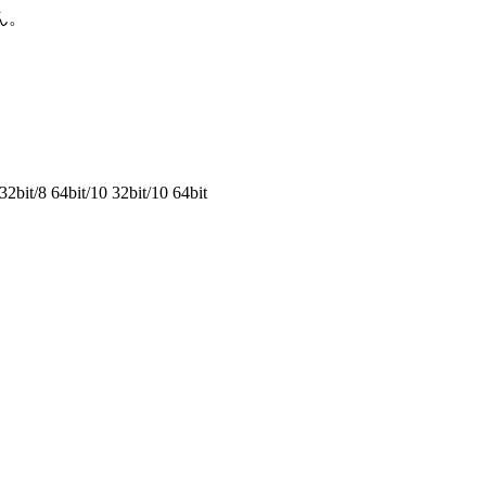
ん。
2bit/8 64bit/10 32bit/10 64bit