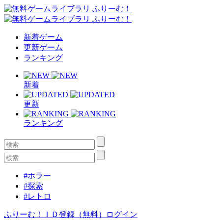
新着ゲーム
更新ゲーム
ランキング
新着
更新
ランキング
#ホラー
#探索
#レトロ
ふりーむ！ＩＤ登録（無料）
ログイン