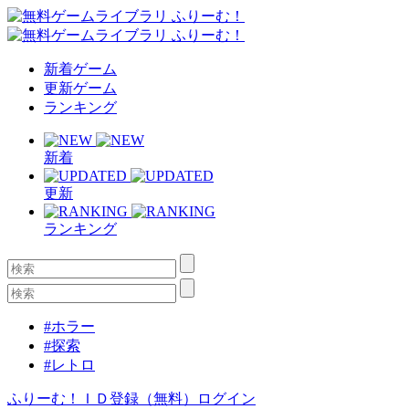
新着ゲーム
更新ゲーム
ランキング
新着
更新
ランキング
#ホラー
#探索
#レトロ
ふりーむ！ＩＤ登録（無料）
ログイン