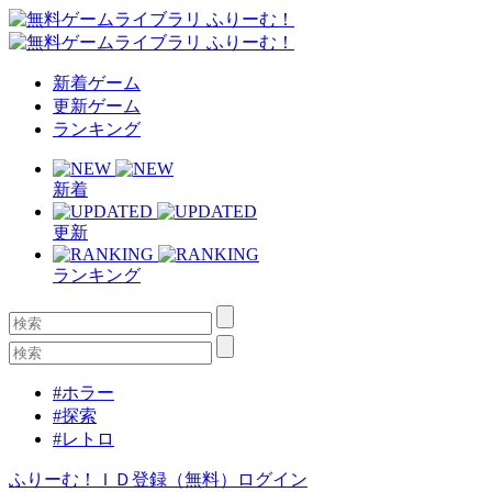
新着ゲーム
更新ゲーム
ランキング
新着
更新
ランキング
#ホラー
#探索
#レトロ
ふりーむ！ＩＤ登録（無料）
ログイン