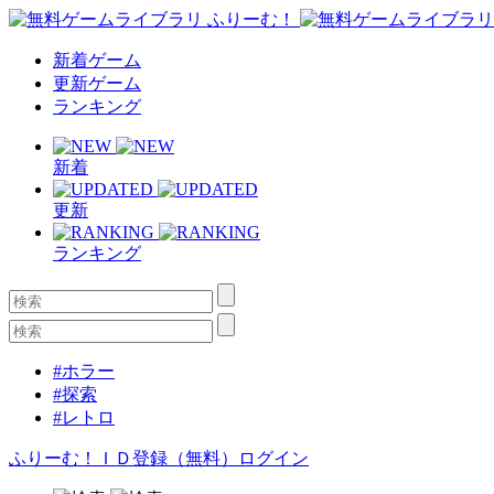
新着ゲーム
更新ゲーム
ランキング
新着
更新
ランキング
#ホラー
#探索
#レトロ
ふりーむ！ＩＤ登録（無料）
ログイン