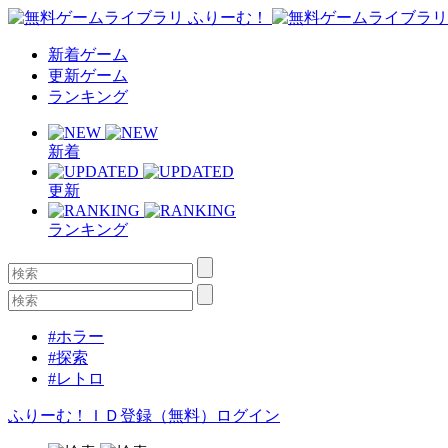
新着ゲーム
更新ゲーム
ランキング
新着
更新
ランキング
#ホラー
#探索
#レトロ
ふりーむ！ＩＤ登録（無料）
ログイン