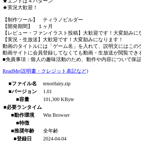
★エンドは４パターン
★実況大歓迎！
【制作ツール】 ティラノビルダー
【開発期間】 １ヶ月
【レビュー・ファンイラスト投稿】大歓迎です！大変励みに
【実況・生放送】大歓迎です！大変励みになります！
動画のタイトルには「ゲーム名」を入れて、説明文にはこのゲ
動画サイトに会員登録してなくても動画・生放送が閲覧でき
■免責事項：個人の趣味活動のため、動作や内容について保
ReadMe(説明書・クレジット表記など)
■ファイル名
tenorifairy.zip
■バージョン
1.01
■容量
101,300 KByte
■必要ランタイム
■動作環境
Win Browser
■特徴
■推奨年齢
全年齢
■登録日
2024-04-04