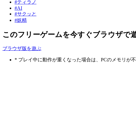
#ティラノ
#AI
#サクッと
#妖精
このフリーゲームを今すぐブラウザで
ブラウザ版を遊ぶ
* プレイ中に動作が重くなった場合は、PCのメモリ