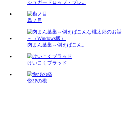
シュガードロップ・ブレ...
蟲ノ目
肉まん葉集～例えばこん...
けいこくブラッド
悦びの檻