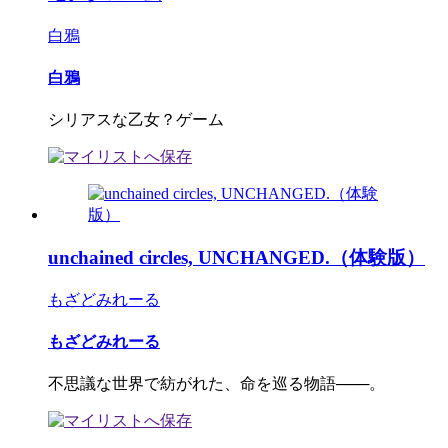
白鴉
白鴉
シリアスな乙女？ゲーム
unchained circles, UNCHANGED.（体験版）
もざどみれーる
もざどみれーる
不思議な世界で紡がれた、命を巡る物語───。