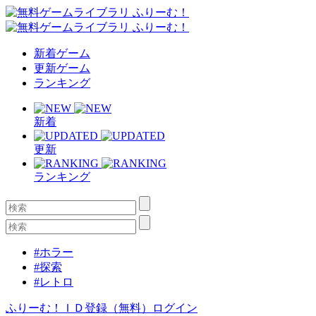
新着ゲーム
更新ゲーム
ランキング
新着
更新
ランキング
#ホラー
#探索
#レトロ
ふりーむ！ＩＤ登録（無料）
ログイン