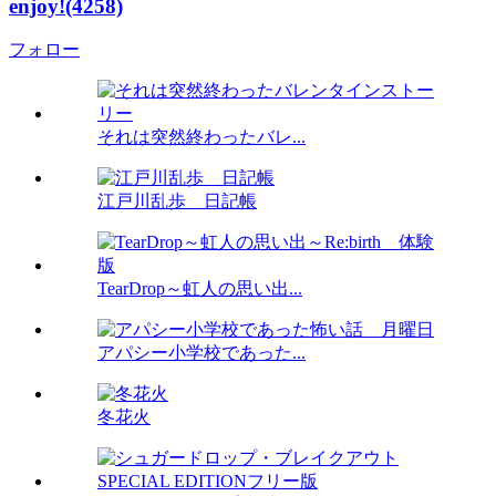
enjoy!(4258)
フォロー
それは突然終わったバレ...
江戸川乱歩 日記帳
TearDrop～虹人の思い出...
アパシー小学校であった...
冬花火