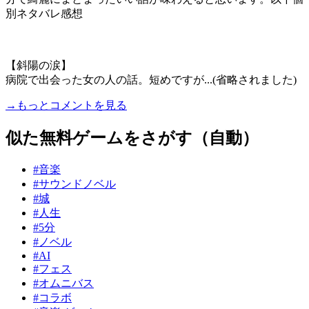
別ネタバレ感想
【斜陽の涙】
病院で出会った女の人の話。短めですが...(省略されました)
→もっとコメントを見る
似た無料ゲームをさがす（自動）
#音楽
#サウンドノベル
#城
#人生
#5分
#ノベル
#AI
#フェス
#オムニバス
#コラボ