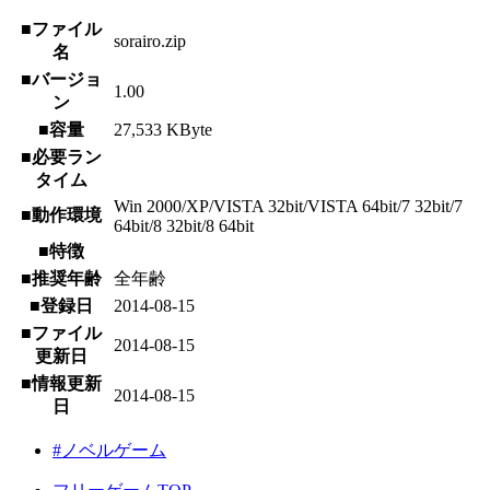
■ファイル
sorairo.zip
名
■バージョ
1.00
ン
■容量
27,533 KByte
■必要ラン
タイム
Win 2000/XP/VISTA 32bit/VISTA 64bit/7 32bit/7
■動作環境
64bit/8 32bit/8 64bit
■特徴
■推奨年齢
全年齢
■登録日
2014-08-15
■ファイル
2014-08-15
更新日
■情報更新
2014-08-15
日
#ノベルゲーム