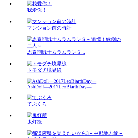
我愛你！
マンション前の時計
思春期戦士ムラムランＳ...
トモダチ境界線
AshDoll―2017LeoBiarthDay―
てぶくろ
鬼灯籠