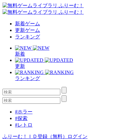
新着ゲーム
更新ゲーム
ランキング
新着
更新
ランキング
#ホラー
#探索
#レトロ
ふりーむ！ＩＤ登録（無料）
ログイン