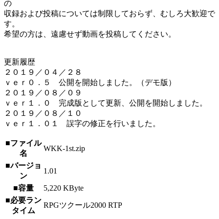
の
収録および投稿については制限しておらず、むしろ大歓迎で
す。
希望の方は、遠慮せず動画を投稿してください。
更新履歴
２０１９／０４／２８
ｖｅｒ０．５ 公開を開始しました。（デモ版）
２０１９／０８／０９
ｖｅｒ１．０ 完成版として更新、公開を開始しました。
２０１９／０８／１０
ｖｅｒ１．０１ 誤字の修正を行いました。
■ファイル
WKK-1st.zip
名
■バージョ
1.01
ン
■容量
5,220 KByte
■必要ラン
RPGツクール2000 RTP
タイム