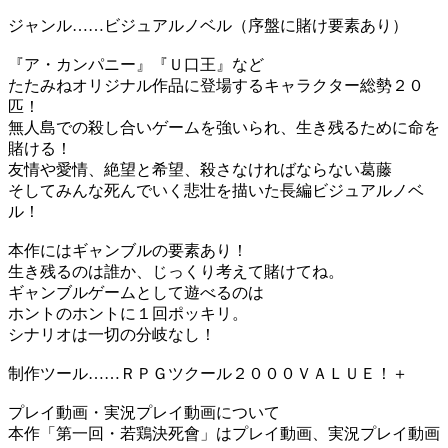
ジャンル……ビジュアルノベル（序盤に賭け要素あり）
『ア・カンパニー』『Ｕ口王』など
たたみねオリジナル作品に登場するキャラクター総勢２０
匹！
無人島での殺し合いゲームを強いられ、生き残るために命を
賭ける！
友情や愛情、絶望と希望、殺さなければならない葛藤
そしてみんな死んでいく悲壮を描いた長編ビジュアルノベ
ル！
本作にはギャンブルの要素あり！
生き残るのは誰か、じっくり考えて賭けてね。
ギャンブルゲームとして遊べるのは
ホントのホントに１回ポッキリ。
シナリオは一切の分岐なし！
制作ツール……ＲＰＧツクール２０００ＶＡＬＵＥ！＋
プレイ動画・実況プレイ動画について
本作「第一回・若鶏決死會」はプレイ動画、実況プレイ動画