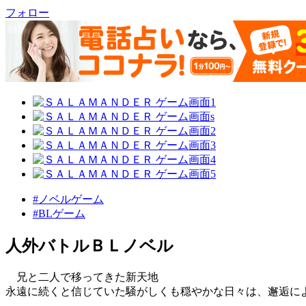
フォロー
#ノベルゲーム
#BLゲーム
人外バトルＢＬノベル
兄と二人で移ってきた新天地
永遠に続くと信じていた騒がしくも穏やかな日々は、邂逅に