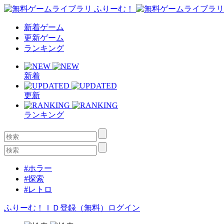
新着ゲーム
更新ゲーム
ランキング
新着
更新
ランキング
#ホラー
#探索
#レトロ
ふりーむ！ＩＤ登録（無料）
ログイン