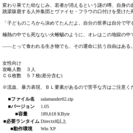
変わり果てた幼なじみ、若者が消えるという謎の噂、自身の
跳梁跋扈する人外集団とヴァイセ・フラウの口付けを受けた
「子どものころから決めてたんだよ。自分の世界は自分で守
極熱の中でも死なない火蜥蜴のように、オレはこの地獄の中
――とって食われる生き物でも、その運命に抗う自由はある
女性向け
攻略人数 ３人
ＣＧ枚数 ５７枚(差分含む)
※流血、暴力表現、ＢＬ要素があるので苦手な方はご注意く
■ファイル名
salamander02.zip
■バージョン
1.05
■容量
189,618 KByte
■必要ランタイム
Directx8以上
■動作環境
Win XP