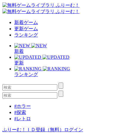
新着ゲーム
更新ゲーム
ランキング
新着
更新
ランキング
#ホラー
#探索
#レトロ
ふりーむ！ＩＤ登録（無料）
ログイン