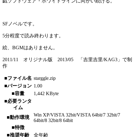
戯ソフトウェア・ホワイトラインに向かい続ける。
SFノベルです。
5分程度で読み終わります。
絵、BGMはありません。
2011/11 オリジナル版 2013/05 「吉里吉里/KAG3」で制
作
■ファイル名
starggle.zip
■バージョン
1.00
■容量
1,442 KByte
■必要ランタ
イム
Win XP/VISTA 32bit/VISTA 64bit/7 32bit/7
■動作環境
64bit/8 32bit/8 64bit
■特徴
■推奨年齢
全年齢