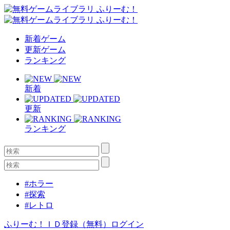
新着ゲーム
更新ゲーム
ランキング
新着
更新
ランキング
#ホラー
#探索
#レトロ
ふりーむ！ＩＤ登録（無料）
ログイン