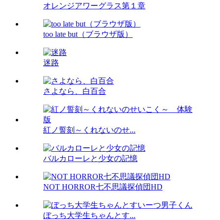
オレンジアワーグラス第１章
too late but（ブラウザ版）
迷路
さよなら、白百合
紅ノ誓刻～くれないのせ...
バルカローレと少女の記憶
NOT HORROR七不思議探偵団HD
ぼっち大学生ちゃんとす...