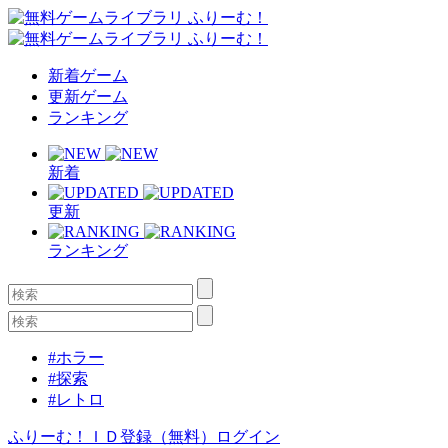
新着ゲーム
更新ゲーム
ランキング
新着
更新
ランキング
#ホラー
#探索
#レトロ
ふりーむ！ＩＤ登録（無料）
ログイン