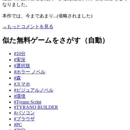
なりました。
本作では、今まであまり...(省略されました)
→もっとコメントを見る
似た無料ゲームをさがす（自動）
#10分
#実況
#選択肢
#ホラー ノベル
#森
#スマホ
#ビジュアルノベル
#環境
#Tyrano Script
#TYRANO BUILDER
#パソコン
#ブラウザ
#PC