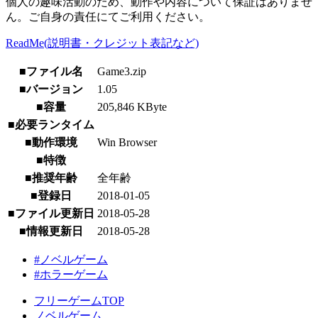
個人の趣味活動のため、動作や内容について保証はありませ
ん。ご自身の責任にてご利用ください。
ReadMe(説明書・クレジット表記など)
■ファイル名
Game3.zip
■バージョン
1.05
■容量
205,846 KByte
■必要ランタイム
■動作環境
Win Browser
■特徴
■推奨年齢
全年齢
■登録日
2018-01-05
■ファイル更新日
2018-05-28
■情報更新日
2018-05-28
#ノベルゲーム
#ホラーゲーム
フリーゲームTOP
ノベルゲーム