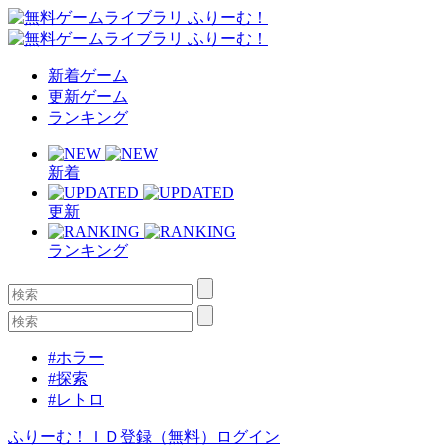
新着ゲーム
更新ゲーム
ランキング
新着
更新
ランキング
#ホラー
#探索
#レトロ
ふりーむ！ＩＤ登録（無料）
ログイン