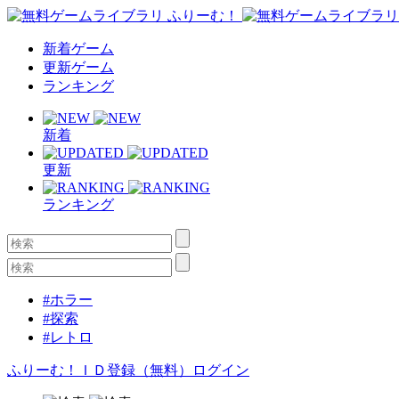
新着ゲーム
更新ゲーム
ランキング
新着
更新
ランキング
#ホラー
#探索
#レトロ
ふりーむ！ＩＤ登録（無料）
ログイン