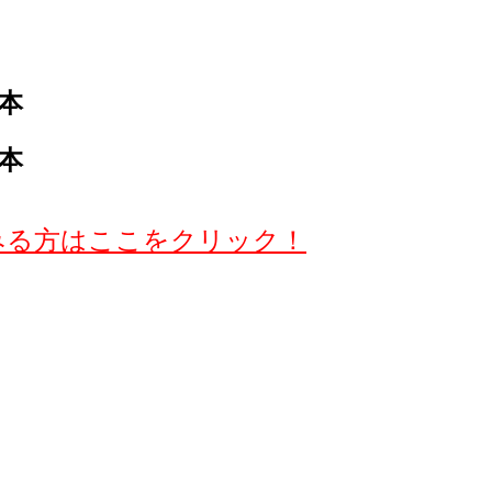
3本
3本
みる方はここをクリック！