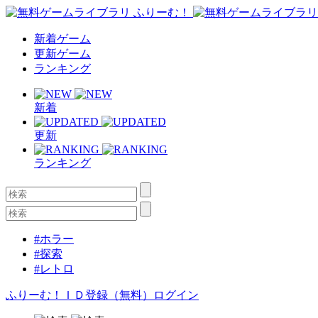
新着ゲーム
更新ゲーム
ランキング
新着
更新
ランキング
#ホラー
#探索
#レトロ
ふりーむ！ＩＤ登録（無料）
ログイン