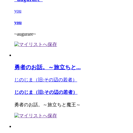
you
you
~augurare~
勇者のお話。～旅立ちと...
じのじま（旧:その辺の若者）
じのじま（旧:その辺の若者）
勇者のお話。～旅立ちと魔王～