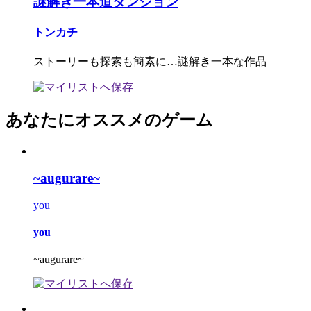
謎解き一本道ダンジョン
トンカチ
ストーリーも探索も簡素に…謎解き一本な作品
あなたにオススメのゲーム
~augurare~
you
you
~augurare~