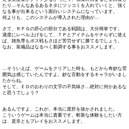
たり…そんなあるあるネタにツッコミを入れていくと、強く
なる事が出来るという面白いシステムになっています。
何よりも、このシステムが導入された理由が…
さて、ＲＰＧの肝心の部分である戦闘は、大分簡単です。
適度にレベル上げをして、ＴＰとアイテムをケチらずに使え
ば、雑魚専もボス戦もさほど苦労せずに勝てるでしょう。
なお、装備品はなるべく新調する事をおススメします。
…そういえば、ゲームをクリアした時も、もとから奇妙な雰
囲気は感じていたんですよ。妙な言動をするキャラがいまし
たからね。
そして、ＥＤのおわりの文字の不気味さ…絶対に何かあるな
と思うでしょう？
あるんですよ、これが。本当に度肝を抜かされました。
こういうゲームは本当に貴重です。斬新な体験をしたい方
は、是非ともプレイをおススメします。