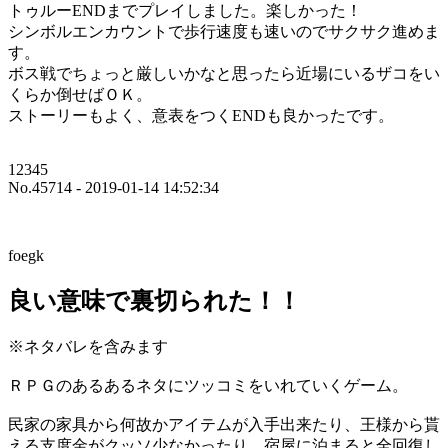
トゥルーENDまでプレイしました。楽しかった！
シンボルエンカウントで歩行速度も速いのでサクサク進めま
す。
ボス戦でちょっと厳しいかなと思ったら近場にいるザコをい
くらか倒せばＯＫ。
ストーリーもよく、意表をつくENDも良かったです。
12345
No.45714 - 2019-01-14 14:52:34
foegk
良い意味で裏切られた！！
※ネタバレを含みます
ＲＰＧのあるあるネタにツッコミをいれていくゲーム。
民家の家具から何故かアイテムが入手出来たり、王様から貰
える支度金がクッソ少なかったり、宿屋に泊まると全回復し