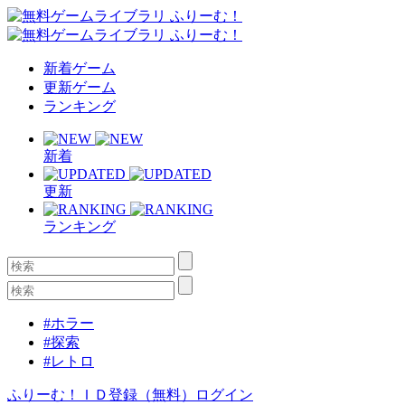
新着ゲーム
更新ゲーム
ランキング
新着
更新
ランキング
#ホラー
#探索
#レトロ
ふりーむ！ＩＤ登録（無料）
ログイン