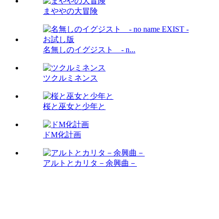
まややの大冒険
名無しのイグジスト - n...
ツクルミネンス
桜と巫女と少年と
ドM化計画
アルトとカリタ－余興曲－