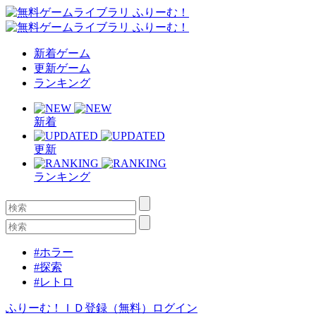
新着ゲーム
更新ゲーム
ランキング
新着
更新
ランキング
#ホラー
#探索
#レトロ
ふりーむ！ＩＤ登録（無料）
ログイン