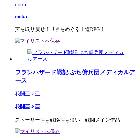
moka
moka
声を取り戻せ！世界をめぐる王道RPG！
フランハザード戦記 ぷち傭兵団メディカルア
ース
我闘亜々亜
我闘亜々亜
ストーリー性も戦略性も薄い、戦闘メイン作品