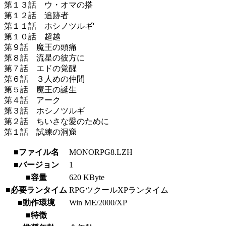
第１３話 ウ・オマの搭
第１２話 追跡者
第１１話 ホシノツルギ'
第１０話 超越
第９話 魔王の頭痛
第８話 流星の彼方に
第７話 エドの覚醒
第６話 ３人めの仲間
第５話 魔王の誕生
第４話 アーク
第３話 ホシノツルギ
第２話 ちいさな愛のために
第１話 試練の洞窟
■ファイル名
MONORPG8.LZH
■バージョン
1
■容量
620 KByte
■必要ランタイム
RPGツクールXPランタイム
■動作環境
Win ME/2000/XP
■特徴