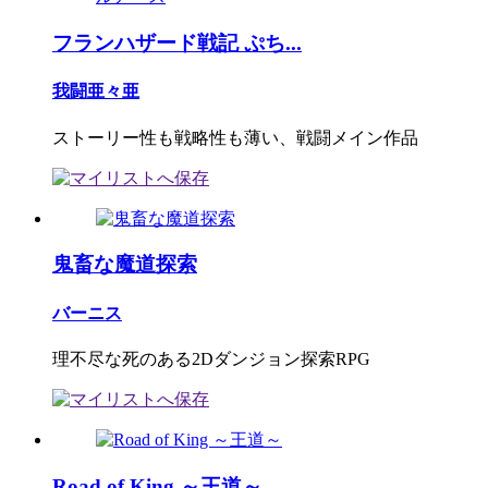
フランハザード戦記 ぷち...
我闘亜々亜
ストーリー性も戦略性も薄い、戦闘メイン作品
鬼畜な魔道探索
バーニス
理不尽な死のある2Dダンジョン探索RPG
Road of King ～王道～