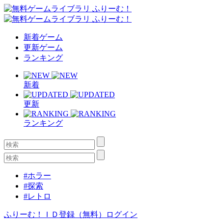
新着ゲーム
更新ゲーム
ランキング
新着
更新
ランキング
#ホラー
#探索
#レトロ
ふりーむ！ＩＤ登録（無料）
ログイン