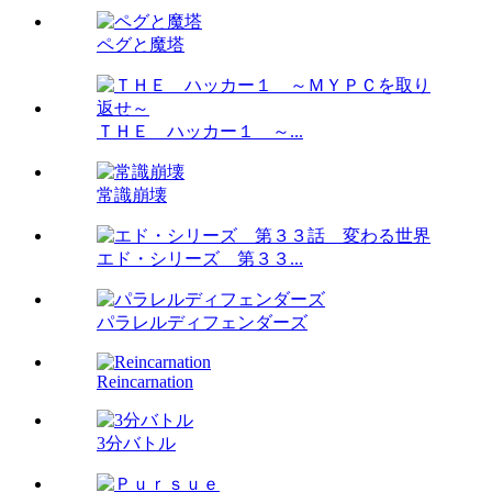
ペグと魔塔
ＴＨＥ ハッカー１ ～...
常識崩壊
エド・シリーズ 第３３...
パラレルディフェンダーズ
Reincarnation
3分バトル