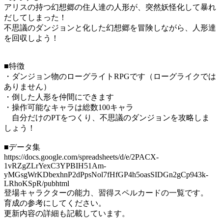
アリスの持つ幻想郷の住人達の人形が、突然妖怪化して暴れ
だしてしまった！
不思議のダンジョンと化した幻想郷を冒険しながら、人形達
を回収しよう！
■特徴
・ダンジョン物のローグライトRPGです（ローグライクでは
ありません）
・倒した人形を仲間にできます
・操作可能なキャラは総数100キャラ
自分だけのPTをつくり、不思議のダンジョンを攻略しま
しょう！
■データ集
https://docs.google.com/spreadsheets/d/e/2PACX-
1vRZgZLrYexC3YPBIH51Am-
yMGsgWrKDbexhnP2dPpsNol7fHfGP4h5oasSIDGn2gCp943k-
LRhoKSpR/pubhtml
登場キャラクターの能力、習得スペルカードの一覧です。
育成の参考にしてください。
更新内容の詳細も記載しています。