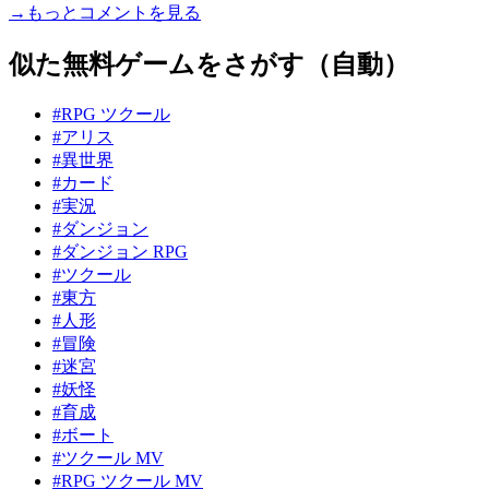
→もっとコメントを見る
似た無料ゲームをさがす（自動）
#RPG ツクール
#アリス
#異世界
#カード
#実況
#ダンジョン
#ダンジョン RPG
#ツクール
#東方
#人形
#冒険
#迷宮
#妖怪
#育成
#ボート
#ツクール MV
#RPG ツクール MV