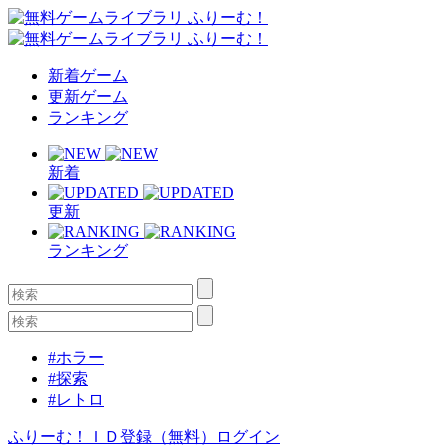
新着ゲーム
更新ゲーム
ランキング
新着
更新
ランキング
#ホラー
#探索
#レトロ
ふりーむ！ＩＤ登録（無料）
ログイン