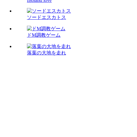
fisoland love
ソードエスカトス
ドM調教ゲーム
落葉の大地を走れ