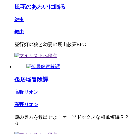
風花のあわいに眠る
鍵虫
鍵虫
昼行灯の狼と幼妻の裏山散策RPG
孫居瑠冒険譚
高野リオン
高野リオン
殿の奥方を救出せよ！オーソドックスな和風短編ＲＰ
Ｇ