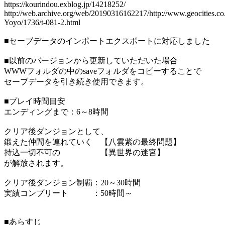
https://kourindou.exblog.jp/14218252/
http://web.archive.org/web/20190316162217/http://www.geocities.co
Yoyo/1736/t-081-2.html
■セーブデータのインポートエクスポートに対応しました
■以前のバージョンから更新していただいた場合
WWWフォルダの中のsaveフォルダをコピーすることで
セーブデータを引き続き使用できます。
■プレイ時間目安
エンディングまで：6～8時間
クリア後ダンジョンとして、
鍛えた仲間を連れていく 【八雲紫の最終問題】
持込一切不可の 【異世界の迷宮】
が解放されます。
クリア後ダンジョン制覇：20～30時間
実績コンプリート ：50時間～
■あらすじ