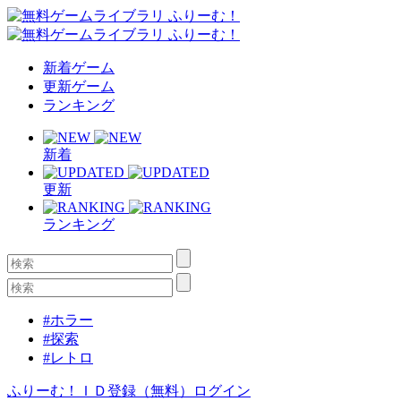
新着ゲーム
更新ゲーム
ランキング
新着
更新
ランキング
#ホラー
#探索
#レトロ
ふりーむ！ＩＤ登録（無料）
ログイン