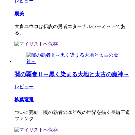
レビュー
朋美
大倉ユウコは伝説の勇者エターナルハーミットであ
る。
闇の覇者Ⅱ～黒く染まる大地と太古の魔神～
レビュー
柳葉竜兎
ついに完結！闇の覇者の20年後の世界を描く長編王道
ファンタ...