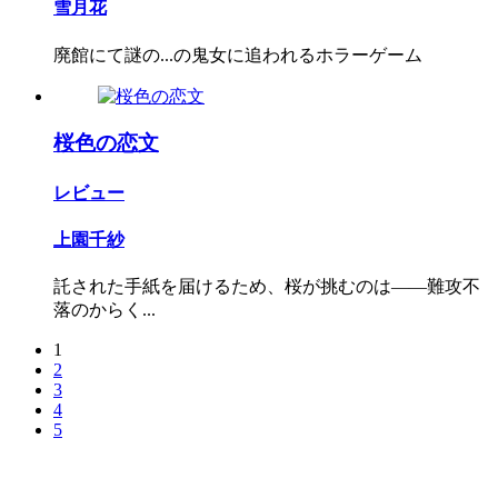
雪月花
廃館にて謎の...の鬼女に追われるホラーゲーム
桜色の恋文
レビュー
上園千紗
託された手紙を届けるため、桜が挑むのは――難攻不
落のからく...
1
2
3
4
5