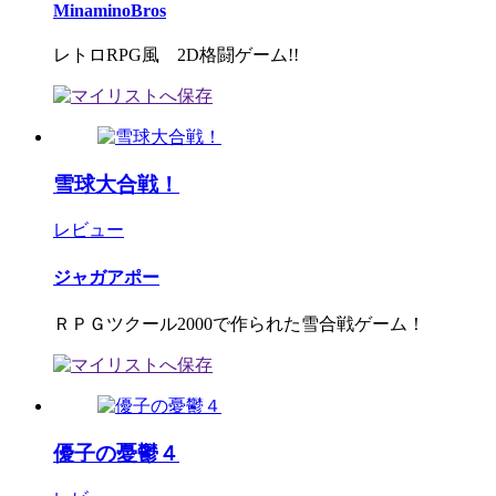
MinaminoBros
レトロRPG風 2D格闘ゲーム!!
雪球大合戦！
レビュー
ジャガアポー
ＲＰＧツクール2000で作られた雪合戦ゲーム！
優子の憂鬱４