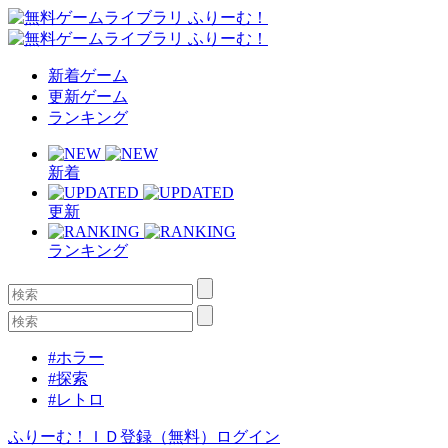
新着ゲーム
更新ゲーム
ランキング
新着
更新
ランキング
#ホラー
#探索
#レトロ
ふりーむ！ＩＤ登録（無料）
ログイン