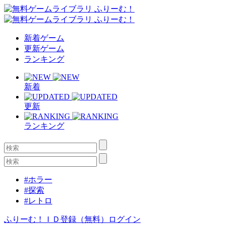
新着ゲーム
更新ゲーム
ランキング
新着
更新
ランキング
#ホラー
#探索
#レトロ
ふりーむ！ＩＤ登録（無料）
ログイン