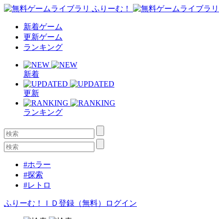
新着ゲーム
更新ゲーム
ランキング
新着
更新
ランキング
#ホラー
#探索
#レトロ
ふりーむ！ＩＤ登録（無料）
ログイン