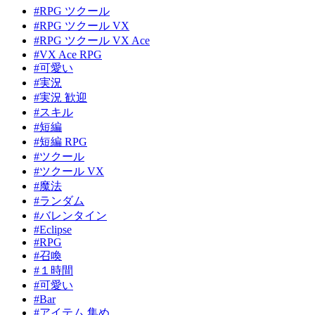
#RPG ツクール
#RPG ツクール VX
#RPG ツクール VX Ace
#VX Ace RPG
#可愛い
#実況
#実況 歓迎
#スキル
#短編
#短編 RPG
#ツクール
#ツクール VX
#魔法
#ランダム
#バレンタイン
#Eclipse
#RPG
#召喚
#１時間
#可愛い
#Bar
#アイテム 集め