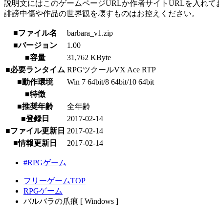
説明文にはこのゲームページURLか作者サイトURLを入れ
誹謗中傷や作品の世界観を壊すものはお控えください。
■ファイル名
barbara_v1.zip
■バージョン
1.00
■容量
31,762 KByte
■必要ランタイム
RPGツクールVX Ace RTP
■動作環境
Win 7 64bit/8 64bit/10 64bit
■特徴
■推奨年齢
全年齢
■登録日
2017-02-14
■ファイル更新日
2017-02-14
■情報更新日
2017-02-14
#RPGゲーム
フリーゲームTOP
RPGゲーム
バルバラの爪痕 [ Windows ]