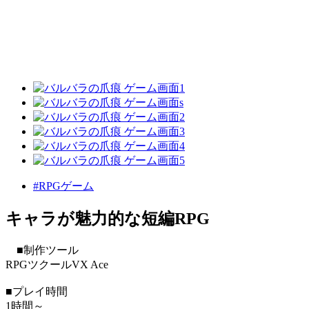
#RPGゲーム
キャラが魅力的な短編RPG
■制作ツール
RPGツクールVX Ace
■プレイ時間
1時間～